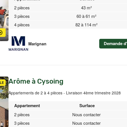
2 pièces
43 m²
3 pièces
60 à 61 m²
4 pièces
82 à 114 m²
Demande d'
Marignan
Arôme à Cysoing
LE
Appartements de 2 à 4 pièces - Livraison 4ème trimestre 2028
Appartement
Surface
2 pièces
Nous contacter
3 pièces
Nous contacter