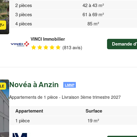
2 pièces
42 à 43 m²
3 pièces
61 à 69 m²
4 pièces
85 m²
VINCI Immobilier
Demande d'
(813 avis)
Novéa à Anzin
LMNP
LE
Appartements de 1 pièce - Livraison 3ème trimestre 2027
Appartement
Surface
1 pièce
19 m²