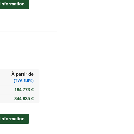
information
À partir de
(TVA 5,5%)
184 773 €
344 835 €
information