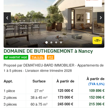
DOMAINE DE BUTHEGNEMONT à Nancy
NF HABITAT HQE
TVA 5.5%
PTZ
Proposé par DEMATHIEU-BARD IMMOBILIER -
Appartements de
1 à 5 pièces - Livraison 4ème trimestre 2028
À partir de
Appt.
Surface
À partir de
(TVA 5,5%)
125 000 €
109 896 €
1 pièce
27 m²
173 000 €
152 096 €
2 pièces
38 à 45 m²
245 000 €
215 396 €
3 pièces
60 à 75 m²