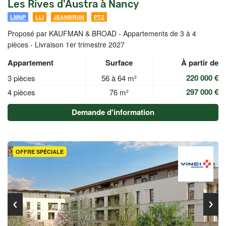
Les Rives d'Austra à Nancy
LMNP
LLI
JEANBRUN
PTZ
Proposé par KAUFMAN & BROAD -
Appartements de 3 à 4
pièces - Livraison 1er trimestre 2027
Appartement
Surface
À partir de
220 000 €
3 pièces
56 à 64 m²
297 000 €
4 pièces
76 m²
Demande d'information
OFFRE SPÉCIALE