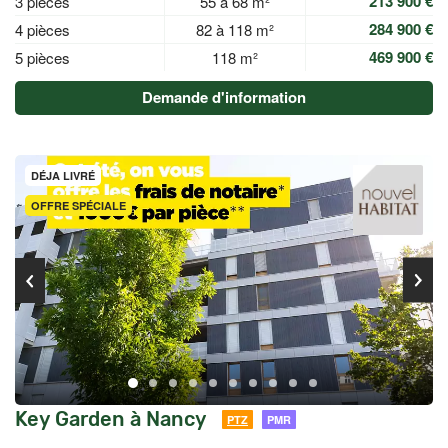
213 900 €
3 pièces
55 à 68 m²
284 900 €
4 pièces
82 à 118 m²
469 900 €
5 pièces
118 m²
Demande d'information
DÉJA LIVRÉ
OFFRE SPÉCIALE
Key Garden à Nancy
PTZ
PMR