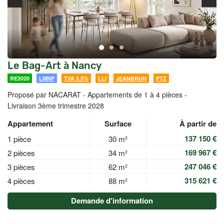
Le Bag-Art à Nancy
RE2020
LMNP
TVA 5.5%
LLI
JEANBRUN
PTZ
Proposé par NACARAT -
Appartements de 1 à 4 pièces -
Livraison 3ème trimestre 2028
Appartement
Surface
À partir de
137 150 €
1 pièce
30 m²
169 967 €
2 pièces
34 m²
247 046 €
3 pièces
62 m²
315 621 €
4 pièces
88 m²
Demande d'information