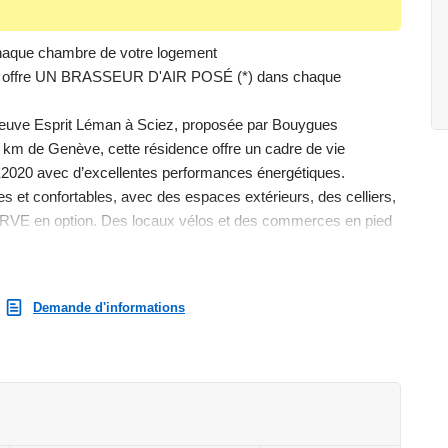
ue chambre de votre logement
us offre UN BRASSEUR D'AIR POSÉ (*) dans chaque
neuve Esprit Léman à Sciez, proposée par Bouygues
6 km de Genève, cette résidence offre un cadre de vie
E2020 avec d’excellentes performances énergétiques.
 et confortables, avec des espaces extérieurs, des celliers,
 IRVE en option. Des locaux vélos et des commerces en pied
s. Bouygues Immobilier vous accompagne dans votre projet
mple demande ou sur le site . Contactez-nous dès à présent au
Demande d'informations
quipes.
es extérieurs
lo, jardin commun...