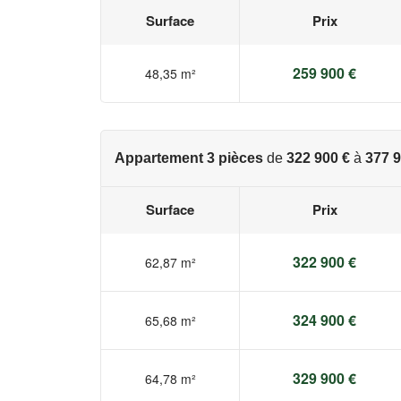
Surface
Prix
Les informations sur les risques auxquels ce bien e
www.georisques.gouv.fr
259 900 €
48,35 m²
Appartement 3 pièces
de
322 900 €
à
377 9
Surface
Prix
322 900 €
62,87 m²
324 900 €
65,68 m²
329 900 €
64,78 m²