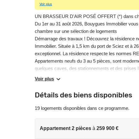
Voir plus
UN BRASSEUR D'AIR POSÉ OFFERT (*) dans chaq
Du 1er au 31 août 2026, Bouygues Immobilier vo
chambre sur une sélection de logements
Démarrage des travaux ! Découvrez la résidence 
Immobilier. Située à 1,5 km du port de Sciez et à 2
exceptionnel. La résidence respecte les normes R
Appartements neufs du 3 au 5 pièces, sont modernes
quelques caves, des stationnements et des prises
d’immeuble, ainsi qu’un jardin commun sont prévu
Voir plus
d’achat à Sciez.
(*) Offre sous conditions, détails de l’offre sur si
Détails des biens disponibles
pour découvrir notre résidence et rencontrez nos é
• Démarrage des travaux
19 logements disponibles dans ce programme.
• Appartements neufs du 3 au 5 pièces avec espac
• Prestations de qualité : celliers, caves, locaux vé
• Commerces et crèche en pied d’immeuble
Appartement 2 pièces
à
259 900 €
• A 1,5 km du port de Sciez et à 26 km de Genève