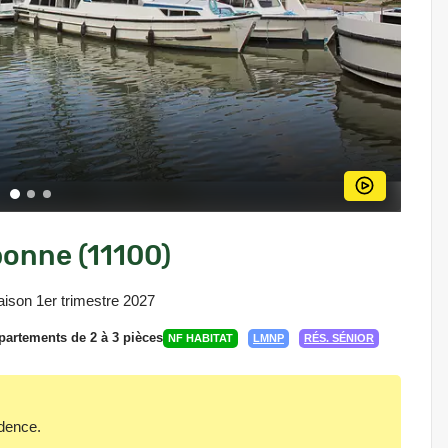
onne (11100)
aison 1er trimestre 2027
artements de 2 à 3 pièces
NF HABITAT
LMNP
RÉS. SÉNIOR
idence.