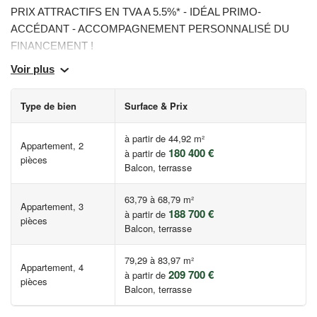
PRIX ATTRACTIFS EN TVA A 5.5%* - IDÉAL PRIMO-
ACCÉDANT - ACCOMPAGNEMENT PERSONNALISÉ DU
FINANCEMENT !
Voir plus
A Auray dans le Morbihan, entre Vannes et Lorient, à 20 min des
plages de la baie de Quiberon et du Golfe du Morbihan. Ce
Type de bien
Surface & Prix
programme immobilier neuf Les Nouveaux Constructeurs se
distingue par une belle architecture néoclassique. Il propose des
à partir de 44,92 m²
Appartement, 2
appartements neufs 3 et 4 pièces avec balcon ou loggia.
180 400 €
à partir de
pièces
Programme RE 2020 comprenant certains grands logements à
Balcon, terrasse
double orientation. Résidence close et sécurisée avec parking
privatif et beau jardin paysager commun. Supermarché, marché
63,79 à 68,79 m²
Appartement, 3
188 700 €
à partir de
et commerces du centre-ville ainsi que zone commerciale dans
pièces
Balcon, terrasse
un rayon de 2,3 km. Stade, maison d'animation et des loisirs,
mais aussi parc public à distance piétonne. Crèche en rez-de-
79,29 à 83,97 m²
chaussée, écoles dans les 350 m, collège et lycée à 8 min à
Appartement, 4
209 700 €
à partir de
pièces
vélo. Arrêt de bus à 280 m. Gare TER-TGV d'Auray à 1,1 km.
Balcon, terrasse
Accès à la N165 à 2,4 km.