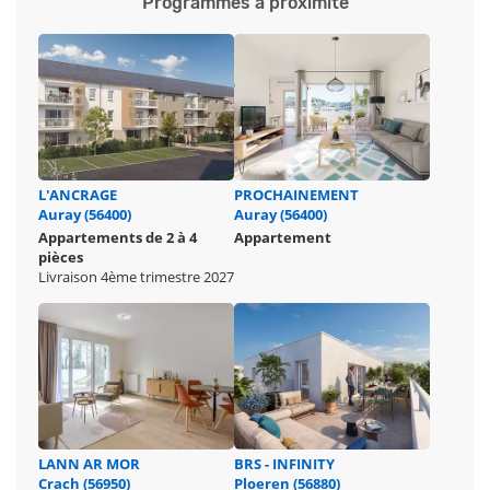
Programmes à proximité
L'ANCRAGE
PROCHAINEMENT
Auray (56400)
Auray (56400)
Appartements de 2 à 4
Appartement
pièces
Livraison 4ème trimestre 2027
LANN AR MOR
BRS - INFINITY
Crach (56950)
Ploeren (56880)