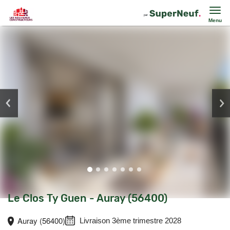
Menu
Le Clos Ty Guen - Auray (56400)
Auray (56400)
Livraison 3ème trimestre 2028