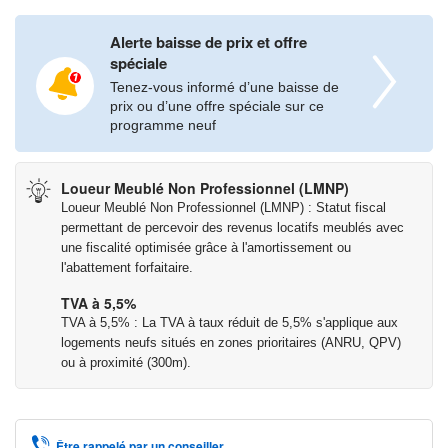
Pour habiter : PTZ et TVA à 5,5% - Pour investir : LMNP ou
Alerte baisse de prix et offre
éligible au LLI*
spéciale
Tenez-vous informé d’une baisse de
*Voir conditions sur
prix ou d’une offre spéciale sur ce
programme neuf
Les informations sur les risques auxquels ce bien est exposé
sont disponibles sur le site Géorisques :
Loueur Meublé Non Professionnel (LMNP)
www.georisques.gouv.fr
Loueur Meublé Non Professionnel (LMNP) : Statut fiscal
permettant de percevoir des revenus locatifs meublés avec
une fiscalité optimisée grâce à l'amortissement ou
l'abattement forfaitaire.
TVA à 5,5%
TVA à 5,5% : La TVA à taux réduit de 5,5% s'applique aux
logements neufs situés en zones prioritaires (ANRU, QPV)
ou à proximité (300m).
Être rappelé par un conseiller