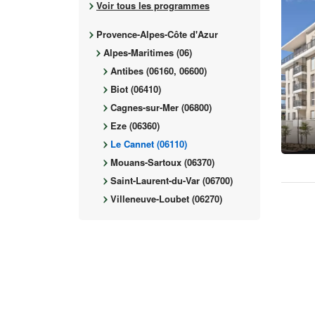
Voir tous les programmes
Provence-Alpes-Côte d'Azur
Alpes-Maritimes (06)
Antibes (06160, 06600)
Biot (06410)
Cagnes-sur-Mer (06800)
Eze (06360)
Le Cannet (06110)
Mouans-Sartoux (06370)
Saint-Laurent-du-Var (06700)
Villeneuve-Loubet (06270)