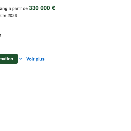
330 000 €
king
à partir de
stre 2026
m
mation
Voir plus