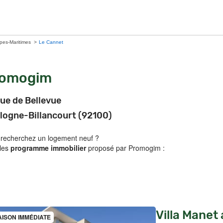
pes-Maritimes
Le Cannet
romogim
rue de Bellevue
logne-Billancourt (92100)
 recherchez un logement neuf ?
 les
programme immobilier
proposé par Promogim :
Villa Manet
AISON IMMÉDIATE