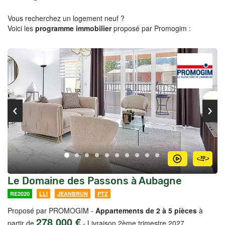
Vous recherchez un logement neuf ?
Voici les
programme immobilier
proposé par Promogim :
Le Domaine des Passons à Aubagne
RE2020
LLI
JEANBRUN
PTZ
Proposé par PROMOGIM -
Appartements de 2 à 5 pièces
à
278 000 €
partir de
-
Livraison 2ème trimestre 2027