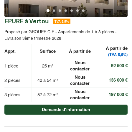
EPURE à Vertou
TVA 5.5%
Proposé par GROUPE CIF -
Appartements de 1 à 3 pièces -
Livraison 3ème trimestre 2028
À partir de
Appt.
Surface
À partir de
(TVA 5,5%)
Nous
92 500 €
1 pièce
26 m²
contacter
Nous
136 000 €
2 pièces
40 à 54 m²
contacter
Nous
197 000 €
3 pièces
57 à 72 m²
contacter
Demande d'information