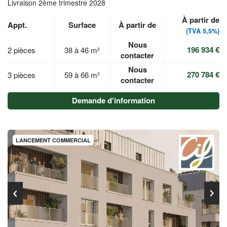
Livraison 2ème trimestre 2028
À partir de
Appt.
Surface
À partir de
(TVA 5,5%)
Nous
196 934 €
2 pièces
38 à 46 m²
contacter
Nous
270 784 €
3 pièces
59 à 66 m²
contacter
Demande d'information
LANCEMENT COMMERCIAL