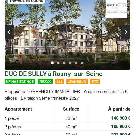
TRAVAUX EN COURS
DUC DE SULLY à Rosny-sur-Seine
NF HABITAT HQE
RE2020
LLI
JEANBRUN
PTZ
Proposé par GREENCITY IMMOBILIER -
Appartements de 1 à 5
pièces - Livraison 3ème trimestre 2027
Appartement
Surface
À partir de
146 900 €
1 pièce
33 m²
185 900 €
2 pièces
40 m²
223 900 €
3 pièces
56 m²