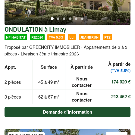
ONDULATION à Limay
NF HABITAT
RE2020
TVA 5.5%
LLI
JEANBRUN
PTZ
Proposé par GREENCITY IMMOBILIER -
Appartements de 2 à 3
pièces - Livraison 3ème trimestre 2026
À partir de
Appt.
Surface
À partir de
(TVA 5,5%)
Nous
174 020 €
2 pièces
45 à 49 m²
contacter
Nous
213 462 €
3 pièces
62 à 67 m²
contacter
Demande d'information