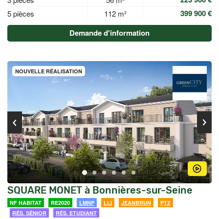
399 900 €
5 pièces
112 m²
Demande d'information
NOUVELLE RÉALISATION
SQUARE MONET à Bonnières-sur-Seine
NF HABITAT
RE2020
LMNP
LLI
JEANBRUN
PTZ
RÉS. SÉNIOR
RÉS. ETUDIANT