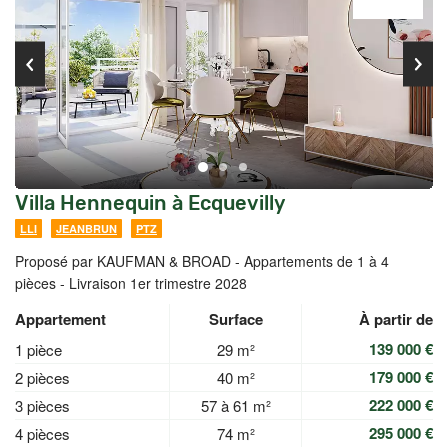
Villa Hennequin à Ecquevilly
LLI
JEANBRUN
PTZ
Proposé par KAUFMAN & BROAD -
Appartements de 1 à 4
pièces - Livraison 1er trimestre 2028
Appartement
Surface
À partir de
139 000 €
1 pièce
29 m²
179 000 €
2 pièces
40 m²
222 000 €
3 pièces
57 à 61 m²
295 000 €
4 pièces
74 m²