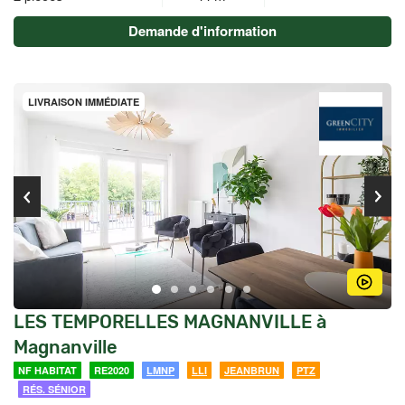
Demande d'information
LIVRAISON IMMÉDIATE
LES TEMPORELLES MAGNANVILLE à
Magnanville
NF HABITAT
RE2020
LMNP
LLI
JEANBRUN
PTZ
RÉS. SÉNIOR