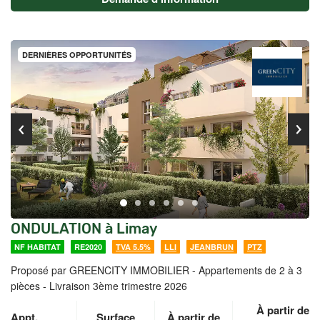
DERNIÈRES OPPORTUNITÉS
ONDULATION à Limay
NF HABITAT
RE2020
TVA 5.5%
LLI
JEANBRUN
PTZ
Proposé par GREENCITY IMMOBILIER -
Appartements de 2 à 3
pièces - Livraison 3ème trimestre 2026
À partir de
Appt.
Surface
À partir de