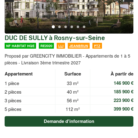
DUC DE SULLY à Rosny-sur-Seine
NF HABITAT HQE
RE2020
LLI
JEANBRUN
PTZ
Proposé par GREENCITY IMMOBILIER -
Appartements de 1 à 5
pièces - Livraison 3ème trimestre 2027
Appartement
Surface
À partir de
146 900 €
1 pièce
33 m²
185 900 €
2 pièces
40 m²
223 900 €
3 pièces
56 m²
399 900 €
5 pièces
112 m²
Demande d'information