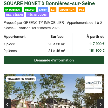
SQUARE MONET à Bonnières-sur-Seine
NF HABITAT
RE2020
LMNP
LLI
JEANBRUN
PTZ
RÉS. SÉNIOR
RÉS. ETUDIANT
Proposé par GREENCITY IMMOBILIER -
Appartements de 1 à 2
pièces - Livraison 1er trimestre 2028
Appartement
Surface
À partir de
117 900 €
1 pièce
20 à 38 m²
161 900 €
2 pièces
31 à 46 m²
Demande d'information
TRAVAUX EN COURS