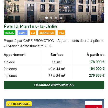
Éveil à Mantes-la-Jolie
RE2020
LMNP
LLI
JEANBRUN
PTZ
Proposé par CARE PROMOTION -
Appartements de 1 à 4 pièces
- Livraison 4ème trimestre 2026
Appartement
Surface
À partir de
178 000 €
1 pièce
33 m²
194 000 €
2 pièces
40 à 44 m²
276 833 €
4 pièces
78 à 84 m²
Demande d'information
OFFRE SPÉCIALE