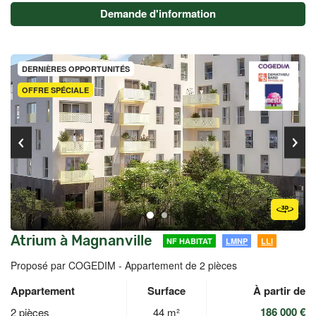
Demande d'information
DERNIÈRES OPPORTUNITÉS
OFFRE SPÉCIALE
Atrium à Magnanville
NF HABITAT
LMNP
LLI
Proposé par COGEDIM -
Appartement de 2 pièces
Appartement
Surface
À partir de
186 000 €
2 pièces
44 m²