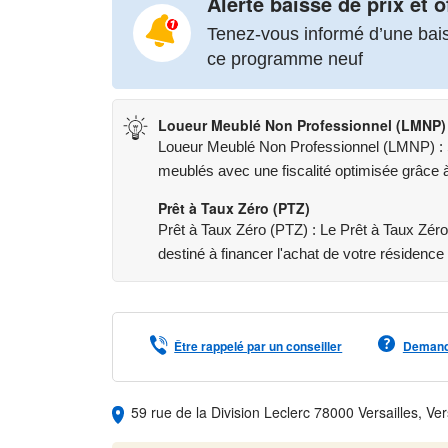
Alerte baisse de prix et o
Tenez-vous informé d’une baiss
- des commerces : boulangerie, halle gourmande,
ce programme neuf
- un hôtel-restaurant,
Loueur Meublé Non Professionnel (LMNP)
- des jardins potagers et des vergers urbains.
Loueur Meublé Non Professionnel (LMNP) : St
meublés avec une fiscalité optimisée grâce à 
Au sein des Bosquets du Roi, retrouvez nos derniè
privative et jardin, stationnement privé et offrant un
Prêt à Taux Zéro (PTZ)
Prêt à Taux Zéro (PTZ) : Le Prêt à Taux Zéro e
Venez découvrir une adresse d’exception dans un c
destiné à financer l'achat de votre résidence 
Les informations sur les risques auxquels ce bien e
www.georisques.gouv.fr
Être rappelé par un conseiller
Demande
59 rue de la Division Leclerc 78000 Versailles, Ver