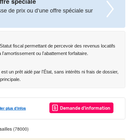
ffre spéciale
e de prix ou d’une offre spéciale sur
atut fiscal permettant de percevoir des revenus locatifs
l'amortissement ou l'abattement forfaitaire.
res opportunités de maisons 4 à 6 pièces avec terrasse
e architecture moderne et fonctionnelle.
st un prêt aidé par l'État, sans intérêts ni frais de dossier,
adre patrimonial unique.
principale.
st exposé sont disponibles sur le site Géorisques :
r plus d’infos
Demande d'information
sailles (78000)