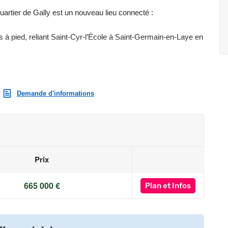
Quartier de Gally est un nouveau lieu connecté :
 à pied, reliant Saint-Cyr-l’École à Saint-Germain-en-Laye en
r le RER C et les Transiliens N et U. Ainsi, rejoignez :
Demande d'informations
Prix
nt piéton prévoit :
665 000 €
Plan
et Infos
maire,