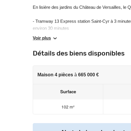
En lisière des jardins du Château de Versailles, le 
- Tramway 13 Express station Saint-Cyr à 3 minutes
environ 30 minutes
Voir plus
- Gare de Saint-Cyr à 12 minutes à pied desservie pa
Détails des biens disponibles
Montparnasse en 33 minutes,
La Défense en 32 minutes,
Maison 4 pièces
à
665 000 €
Issy-Val de Seine en 19 minutes.
Surface
Ce nouveau quartier mixte, vertueux et majoritaireme
102 m²
- des maisons et appartements neufs
- une offre scolaire : crèche, école maternelle et pri