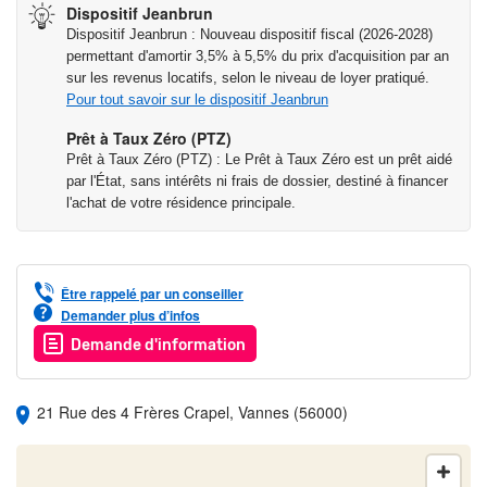
Dispositif Jeanbrun
La vie quotidienne• Crèche à 9 min*
Dispositif Jeanbrun : Nouveau dispositif fiscal (2026-2028)
• Garderie, école maternelle, école primaire à 4 min*
permettant d'amortir 3,5% à 5,5% du prix d'acquisition par an
sur les revenus locatifs, selon le niveau de loyer pratiqué.
• Collège à 15 min*
Pour tout savoir sur le dispositif Jeanbrun
• Lycée à 9 min**
• Université à 8 min**
Prêt à Taux Zéro (PTZ)
• Mairie à 15 min*
Prêt à Taux Zéro (PTZ) : Le Prêt à Taux Zéro est un prêt aidé
par l'État, sans intérêts ni frais de dossier, destiné à financer
• Poste à 4 min*
l'achat de votre résidence principale.
• Pharmacie à 5 min*
• Supermarché à 5 min*
• Hypermarché à 10 min**
• Marché à 13 min*
Être rappelé par un conseiller
Demander plus d’infos
• Centre hospitalier à 10 min*
Demande d'information
*Temps de trajet indicatif à pied. Source Google Maps.
**Temps de trajet indicatif en voiture. Source Google Maps.
21 Rue des 4 Frères Crapel, Vannes (56000)
Les déplacements• Bus à 4 min*
• Gare SNCF à 8 min*
• Aéroport Lorient Bretagne sud à 45 min**