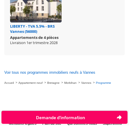
LIBERTY - TVA 5.5% - BRS
Vannes (56000)
Appartements de 4 pièces
Livraison 1er trimestre 2028
Voir tous nos programmes immobiliers neufs à Vannes
Accueil
Appartement neuf
Bretagne
Morbihan
Vannes
Programme
Demande d'information
Nous contacter
Je ne veux plus être contacté par téléphone
Mentions légales
Plan du site
Qui sommes-nous
Superimmo