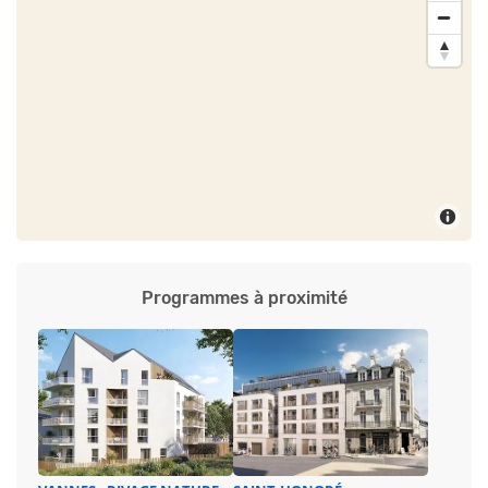
*Temps de trajet indicatif à pied. Source Google Maps.
**Temps de trajet indicatif en voiture. Source Google Maps.
Les loisirs• Médiathèque à 5 min**
• Théâtre à 14 min*
• Cinéma à 14 min*
• Piscine à 7 min**
• Tennis à 9 min**
• Golf à 8 min**
• Plage à 15 min**
• Port de plaisance à 18 min*
Programmes à proximité
*Temps de trajet indicatif à pied. Source Google Maps.
**Temps de trajet indicatif en voiture. Source Google Maps.