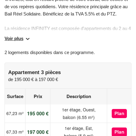
de vos repères quotidiens. Votre résidence principale grâce au
Bail Réel Solidaire. Bénéficiez de la TVA 5.5% et du PTZ.
La résidence INFINITY est composée d'appartements du 2 au 4
pièces. Profitez d'un espace extérieur et/ou jardin privatif et
Voir plus
d'une conception innovante respectant la norme RE 2020, pour
un confort optimal toute l'année.
2 logements disponibles dans ce programme.
Pour toutes informations complémentaires, prenez contact avec
nous !
Appartement 3 pièces
de
195 000 €
à
197 000 €
Les informations sur les risques auxquels ce bien est exposé
sont disponibles sur le site Géorisques :
Surface
Prix
Description
www.georisques.gouv.fr
1er étage, Ouest,
195 000 €
67,23 m²
Plan
balcon (6.55 m²)
1er étage, Est,
197 000 €
67,33 m²
Plan
balcon (5.9 m²)