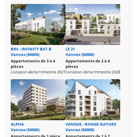
BRS - INFINITY BAT B
LE 21
Vannes (56000)
Vannes (56000)
Appartements de 3 à 4
Appartements de 2 à 4
pièces
pièces
Livraison 4ème trimestre 2027
Livraison 2ème trimestre 2028
ALPHA
VANNES - RIVAGE NATURE
Vannes (56000)
Vannes (56000)
Appartements de 1 pièce
Appartements de 1 à 2