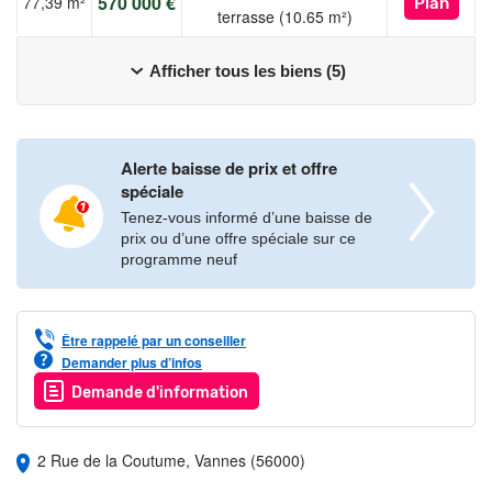
570 000 €
77,39 m²
Plan
terrasse (10.65 m²)
Intéressé par cette résidence ? Contactez nous pour plus
d’informations !
Afficher tous les biens (5)
Les informations sur les risques auxquels ce bien est exposé
sont disponibles sur le site Géorisques :
Alerte baisse de prix et offre
www.georisques.gouv.fr
spéciale
Tenez-vous informé d’une baisse de
prix ou d’une offre spéciale sur ce
programme neuf
Être rappelé par un conseiller
Demander plus d’infos
Demande d'information
2 Rue de la Coutume, Vannes (56000)