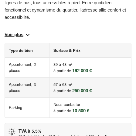
lignes de bus, tous accessibles à pied. Entre quotidien
fonctionnel et dynamisme du quartier, l’adresse allie confort et
accessibilité.
Le projet se distingue par une architecture contemporaine
Voir plus
marquée par des avancées en briquette en façade et un enduit
clair en étages. La nature s’invite généreusement dans le projet,
Type de bien
Surface & Prix
avec des espaces verts aménagés en cœur d’îlot comme en
lisière de rue.
Appartement, 2
39 à 48 m²
192 000 €
pièces
à partir de
Tous les appartements s’ouvrent sur un espace extérieur
privatif, majoritairement orientés est, ouest ou sud pour profiter
Appartement, 3
57 à 68 m²
250 000 €
de la lumière naturelle tout au long de la journée. Certains, en
pièces
à partir de
angle ou traversants, profite de vue dégagées sur le cœur d’ilot.
Nous contacter
Parking
10 500 €
à partir de
(a) TVA à taux réduit de 5,5 %, sous réserve que les conditions
soient remplies (résidence principale de l’acquéreur - plafonds
de ressources du réservataire à respecter).
TVA à 5,5%