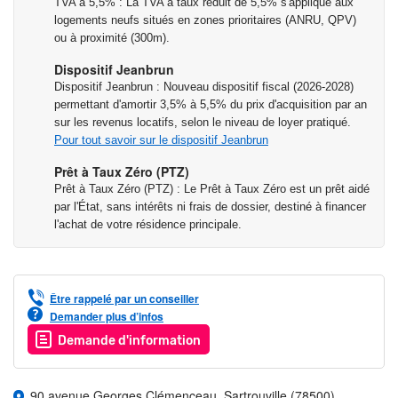
TVA à 5,5% : La TVA à taux réduit de 5,5% s'applique aux
* Prix à partir de - Hors parking - TVA 5.5% - Dans la limite des
logements neufs situés en zones prioritaires (ANRU, QPV)
stocks disponibles.
ou à proximité (300m).
Dispositif Jeanbrun
Les informations sur les risques auxquels ce bien est exposé
Dispositif Jeanbrun : Nouveau dispositif fiscal (2026-2028)
sont disponibles sur le site Géorisques :
permettant d'amortir 3,5% à 5,5% du prix d'acquisition par an
www.georisques.gouv.fr
sur les revenus locatifs, selon le niveau de loyer pratiqué.
Pour tout savoir sur le dispositif Jeanbrun
La vie quotidienne
Prêt à Taux Zéro (PTZ)
• Crèche à 6 min*
Prêt à Taux Zéro (PTZ) : Le Prêt à Taux Zéro est un prêt aidé
• École maternelle à 4 min*
par l'État, sans intérêts ni frais de dossier, destiné à financer
l'achat de votre résidence principale.
• École primaire à 3 min*
• Collège à 6 min*
• Lycée à 8 min**
• Université à 16 min**
Être rappelé par un conseiller
• Boulangerie à 1 min*
Demander plus d’infos
• Pharmacie à 7 min*
Demande d'information
• Tabac-Presse à 10 min*
• Supermarché à 7 min*
90 avenue Georges Clémenceau, Sartrouville (78500)