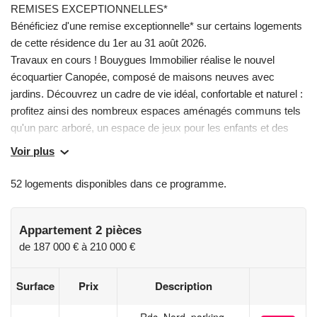
REMISES EXCEPTIONNELLES*
Bénéficiez d'une remise exceptionnelle* sur certains logements
de cette résidence du 1er au 31 août 2026.
Travaux en cours ! Bouygues Immobilier réalise le nouvel
écoquartier Canopée, composé de maisons neuves avec
jardins. Découvrez un cadre de vie idéal, confortable et naturel :
profitez ainsi des nombreux espaces aménagés communs tels
qu'un parc arboré, un espace de jeux pour les enfants et des
pistes cyclables reliant votre domicile au centre-ville en 5
Voir plus
minutes. A environ 15 km de Dax et 25 km de Bayonne, Saint-
Vincent-de-Tyrosse profite d'un emplacement idéal dans
52 logements disponibles dans ce programme.
l'arrière-pays landais. La commune s'est également dotée de
nombreux équipements scolaires et culturels, ainsi que d'une
variété de commerces et de services. D'ici, rejoignez facilement
Appartement 2 pièces
Bayonne ou Dax grâce à la proximité de l'A63.
de
187 000 €
à
210 000 €
(*) Conditions détaillées sur simple demande ou sur le site
www.bouygues-immobilier.com Contactez-nous dès à présent
Surface
Prix
Description
au pour découvrir notre résidence et rencontrez nos équipes.
• Maisons neuves 4 et 5 pièces avec jardin, garage et cellier
Rdc, Nord, parking,