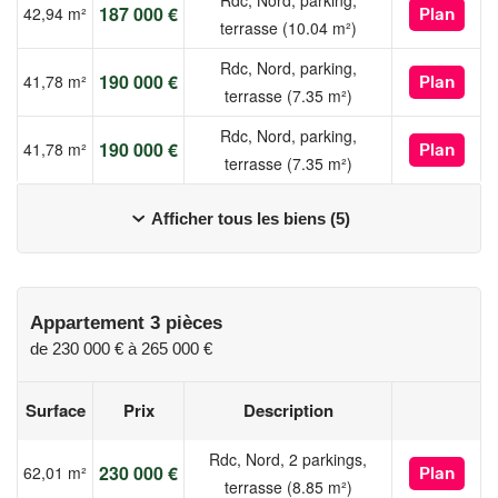
187 000 €
42,94 m²
Plan
• Appartements du 2 au 4 pièces avec balcon ou terrasse
terrasse (10.04 m²)
généreux
Rdc, Nord, parking,
• Bénéficiez du Prêt à Taux Zéro, une aide de l'État vous
190 000 €
41,78 m²
Plan
terrasse (7.35 m²)
permettant d'augmenter votre budget
• Parc arboré central et espaces partagés (jardins,
Rdc, Nord, parking,
190 000 €
41,78 m²
Plan
boulodromes, jeux pour les enfants...)
terrasse (7.35 m²)
• Face au lycée, à seulement 5 minutes en vélo du centre-ville
par la piste cyclable
Afficher tous les biens (5)
Les informations sur les risques auxquels ce bien est exposé
sont disponibles sur le site Géorisques :
www.georisques.gouv.fr
Appartement 3 pièces
de
230 000 €
à
265 000 €
Surface
Prix
Description
Rdc, Nord, 2 parkings,
230 000 €
62,01 m²
Plan
terrasse (8.85 m²)