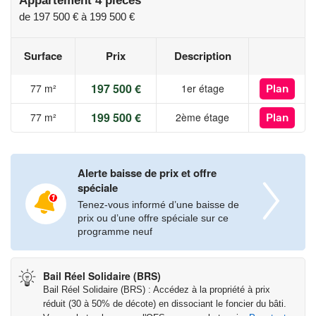
Appartement 4 pièces
conditions de plafonds de ressources – Résidence principale
de
197 500 €
à
199 500 €
Redevance : 1€ / m² habitables / mois
Surface
Prix
Description
Pour tout renseignement, contactez Jennifer ABBENANTE –
197 500 €
77 m²
1er étage
Plan
Les informations sur les risques auxquels ce bien est exposé
199 500 €
77 m²
2ème étage
Plan
sont disponibles sur le site Géorisques :
www.georisques.gouv.fr
Alerte baisse de prix et offre
spéciale
Tenez-vous informé d’une baisse de
prix ou d’une offre spéciale sur ce
programme neuf
Bail Réel Solidaire (BRS)
Bail Réel Solidaire (BRS) : Accédez à la propriété à prix
réduit (30 à 50% de décote) en dissociant le foncier du bâti.