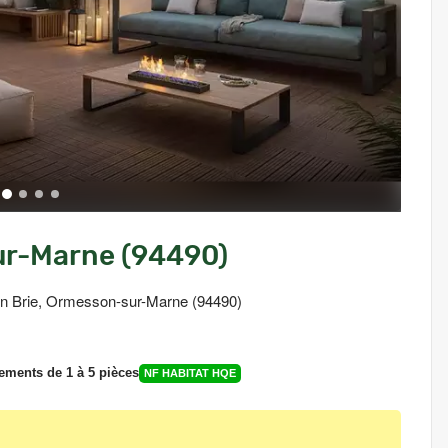
r-Marne (94490)
 en Brie, Ormesson-sur-Marne (94490)
ements de 1 à 5 pièces
NF HABITAT HQE