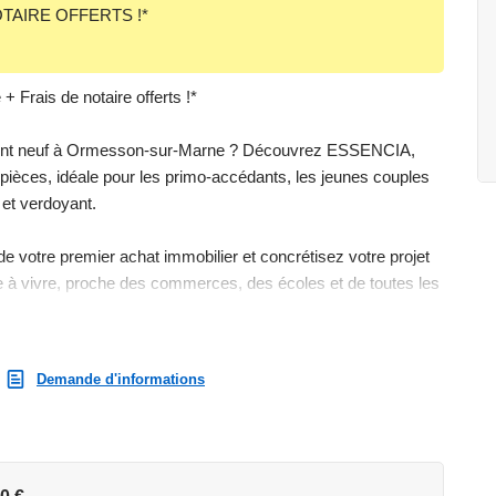
OTAIRE OFFERTS !*
rais de notaire offerts !*
tement neuf à Ormesson-sur-Marne ? Découvrez ESSENCIA,
pièces, idéale pour les primo-accédants, les jeunes couples
 et verdoyant.
de votre premier achat immobilier et concrétisez votre projet
 à vivre, proche des commerces, des écoles et de toutes les
ger invite à la détente et aux échanges entre voisins. Jardins
Demande d'informations
 convivialité permettent de partager des moments en famille,
d'un environnement naturel et apaisant.
t confortables, conçus pour accompagner tous les moments
tat HQE – niveau Excellent, la résidence allie confort, qualité