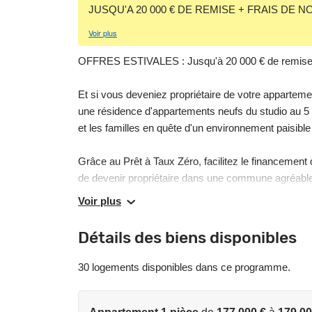
JUSQU'A 20 000 € DE REMISE + FRAIS DE N
Voir plus
OFFRES ESTIVALES : Jusqu'à 20 000 € de remise + F
Et si vous deveniez propriétaire de votre appar
une résidence d'appartements neufs du studio au 5 
et les familles en quête d'un environnement paisible
Grâce au Prêt à Taux Zéro, facilitez le financement 
de devenir propriétaire dans une commune agréable
commodités.
Voir plus
Au cœur de la résidence, un vaste cœur d'îlot paysa
Détails des biens disponibles
partagés, potager, terrasse commune et espaces de
de voir les enfants jouer ou simplement de profiter 
30 logements disponibles dans ce programme.
Chaque appartement offre des espaces lumineux e
de la vie. Conforme à la RE2025 et certifiée NF Habi