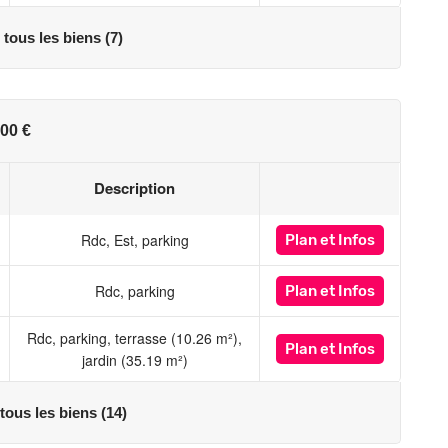
 tous les biens (7)
00 €
Description
Rdc, Est, parking
Plan
et Infos
Rdc, parking
Plan
et Infos
Rdc, parking, terrasse (10.26 m²),
Plan
et Infos
jardin (35.19 m²)
 tous les biens (14)