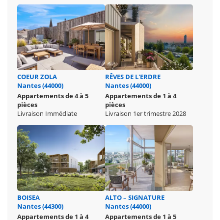
COEUR ZOLA
RÊVES DE L'ERDRE
Nantes (44000)
Nantes (44000)
Appartements de 4 à 5
Appartements de 1 à 4
pièces
pièces
Livraison Immédiate
Livraison 1er trimestre 2028
BOISEA
ALTO – SIGNATURE
Nantes (44300)
Nantes (44000)
Appartements de 1 à 4
Appartements de 1 à 5