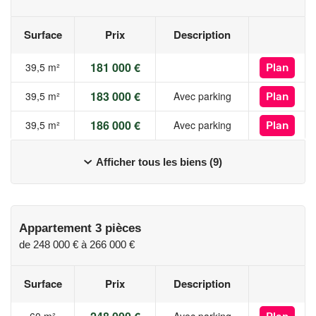
offre.
Surface
Prix
Description
Les informations sur les risques auxquels ce bien est exposé
sont disponibles sur le site Géorisques :
181 000 €
39,5 m²
Plan
www.georisques.gouv.fr
183 000 €
39,5 m²
Avec parking
Plan
186 000 €
39,5 m²
Avec parking
Plan
Afficher tous les biens (9)
Appartement 3 pièces
de
248 000 €
à
266 000 €
Surface
Prix
Description