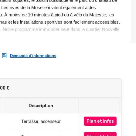
sieurs squares, le Jardin botanique et le parc du château de
 Les rives de la Moselle invitent également à des
eau. À moins de 10 minutes à pied ou à vélo du Majestic, les
émas et les installations sportives sont facilement accessibles,
nts. Notre programme immobilier neuf dans le quartier Nouvelle
finitions soignées, offrant des terrasses spacieuses pour
vec des matériaux de qualité et des équipements de dernière
performances énergétiques et acoustiques. Grâce à la
Demande d'informations
rtement neuf à Metz et façonnez votre logement selon vos
cal à vélos complètent l'ensemble, pour un quotidien facilité.
stissement locatif de qualité, contactez nos conseillers. Ils
ng de votre projet.
00 €
st exposé sont disponibles sur le site Géorisques :
Description
Terrasse, ascenseur
Plan
et Infos