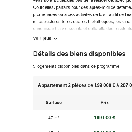
verts sont à quelques pas de la résidence, avec plu
Courcelles, parfaits pour des après-midi de détente.
promenades ou à des activités de loisir au fil de l'
infrastructures telles que les bibliothèques, les cin
enrichissant la vie sociale et culturelle des réside
Ville à Metz se distingue par des appartements aux 
Voir plus
profiter de l'extérieur en toute quiétude. Conçus a
génération, les logements disposent d'excellentes 
Détails des biens disponibles
conception participative, personnalisez votre appa
préférences. Des solutions de stationnement et un lo
5 logements disponibles dans ce programme.
Pour l'achat de votre résidence principale ou un inve
sont à votre écoute et vous accompagnent tout au lo
Appartement 2 pièces
de
199 000 €
à
207 0
Les informations sur les risques auxquels ce bien e
www.georisques.gouv.fr
Surface
Prix
199 000 €
47 m²