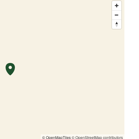
© OpenMapTiles
© OpenStreetMap contributors