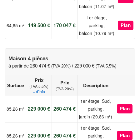
d'Aou.
balcon (11.07 m²)
* mensualité indicative selon profil et conditions de financement.
1er étage,
Les informations sur les risques auxquels ce bien est exposé
149 500 €
170 047 €
64,65 m²
parking,
Plan
sont disponibles sur le site Géorisques :
balcon (10.79 m²)
www.georisques.gouv.fr
Maison 4 pièces
à partir de
260 474 €
/
229 000 €
(TVA 20%)
(TVA 5,5%)
Prix
Prix
Surface
Description
(TVA 5,5%)
(TVA 20%)
+ d'info
1er étage, Sud,
229 000 €
260 474 €
85,26 m²
parking,
Plan
jardin (29.86 m²)
1er étage, Sud,
229 000 €
260 474 €
85,26 m²
parking,
Plan