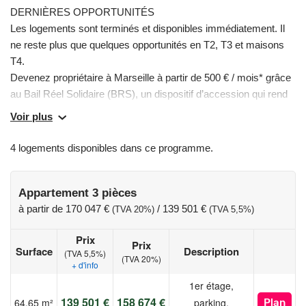
DERNIÈRES OPPORTUNITÉS
Les logements sont terminés et disponibles immédiatement. Il
ne reste plus que quelques opportunités en T2, T3 et maisons
T4.
Devenez propriétaire à Marseille à partir de 500 € / mois* grâce
au Bail Réel Solidaire (BRS), un dispositif d’accession qui rend
l’achat d’un logement neuf accessible.
Voir plus
Les atouts de Vision d’Aou : • Résidence neuve, livrée et
sécurisée • Logements lumineux avec balcon, terrasse ou jardin
4 logements disponibles dans ce programme.
selon les lots • Stationnements privatifs inclus • Vue dégagée
sur la Méditerranée et le port de l’Estaque (selon lots) •
Proximité écoles, commerces, hôpital et axes autoroutiers
Appartement 3 pièces
Les avantages du BRS : • Prix d’achat fortement réduit • TVA à
à partir de
170 047 €
/
139 501 €
(TVA 20%)
(TVA 5,5%)
5,5 % au lieu de 20 % • Éligible au Prêt à Taux Zéro (sous
Prix
conditions)
Prix
Surface
Description
(TVA 5,5%)
(TVA 20%)
+ d'info
Visitez dès aujourd'hui votre futur logement et profitez des
1er étage,
dernières opportunités d'achat au sein de la résidence Vision
139 501 €
158 674 €
64,65 m²
parking,
Plan