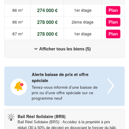
Achetez malin grâce au dispositif sécurisé du BRS et bénéficiez
274 000 €
86 m²
1er étage
Plan
d'un tarif, en moyenne, 30% inférieur au marché ! Sous
278 000 €
conditions de plafonds de ressources – Résidence principale
86 m²
2ème étage
Plan
278 000 €
87 m²
1er étage
Plan
Redevance : 1,5€ / m² habitables / mois
Afficher tous les biens (5)
Pour tout renseignement, contactez Jennifer ABBENANTE –
Les informations sur les risques auxquels ce bien est exposé
sont disponibles sur le site Géorisques :
Alerte baisse de prix et offre
www.georisques.gouv.fr
spéciale
Tenez-vous informé d’une baisse de
prix ou d’une offre spéciale sur ce
programme neuf
Bail Réel Solidaire (BRS)
Bail Réel Solidaire (BRS) : Accédez à la propriété à prix
réduit (30 à 50% de décote) en dissociant le foncier du bâti.