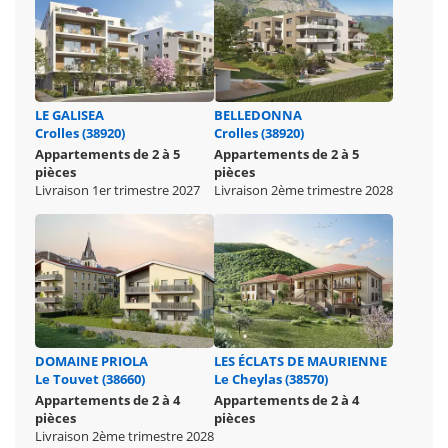
LE GALISEA
BELLEDONNA
Crolles (38920)
Crolles (38920)
Appartements de 2 à 5
Appartements de 2 à 5
pièces
pièces
Livraison 1er trimestre 2027
Livraison 2ème trimestre 2028
DOMAINE PRIOLA
LES ÉCLATS DE MAURIENNE
Le Touvet (38660)
Le Cheylas (38570)
Appartements de 2 à 4
Appartements de 2 à 4
pièces
pièces
Livraison 2ème trimestre 2028