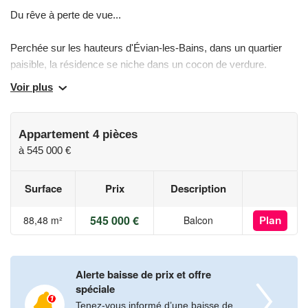
Du rêve à perte de vue...
Perchée sur les hauteurs d'Évian-les-Bains, dans un quartier
paisible, la résidence se niche dans un cocon de verdure.
Quelques pas suffisent pour accéder à l'essentiel des
Voir plus
commodités.
Blottie au coeur de son écrin verdoyant, elle dévoile 10
Appartement 4 pièces
appartements seulement avec des vues à couper le souffle sur
à
545 000 €
le Lac Léman. Les prestations de qualité et les très beaux
volumes baignés de lumière vous offriront un quotidien au-delà
Surface
Prix
Description
des attentes.
545 000 €
88,48 m²
Balcon
Plan
/ CONFORT ET PRESTATIONS
Carrelage 60 x 60 cm
Alerte baisse de prix et offre
Revêtements stratifiés
spéciale
WC suspendu
Tenez-vous informé d’une baisse de