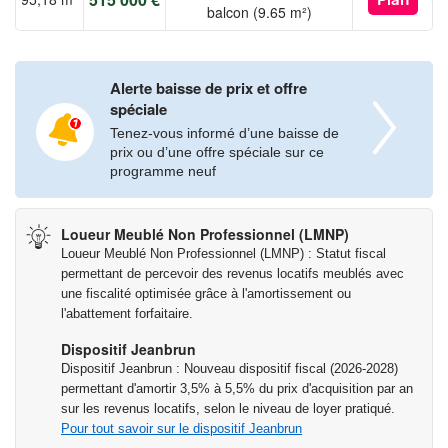
Plan
balcon (9.65 m²)
ses valeurs d’innovation, de qualité et d’intégrité tout en
accompagnant des projets de vie variés et des initiatives
d’investissement responsables.
Alerte baisse de prix et offre
spéciale
Fort d’un héritage fondé sur la responsabilité et le sens du
Tenez-vous informé d’une baisse de
service, Pierre Promotion reste un partenaire de confiance pour
prix ou d’une offre spéciale sur ce
celles et ceux qui recherchent des solutions immobilières
programme neuf
durables en Bretagne et en Pays de la Loire.
Loueur Meublé Non Professionnel (LMNP)
Les informations sur les risques auxquels ce bien est exposé
Loueur Meublé Non Professionnel (LMNP) : Statut fiscal
sont disponibles sur le site Géorisques :
permettant de percevoir des revenus locatifs meublés avec
www.georisques.gouv.fr
une fiscalité optimisée grâce à l'amortissement ou
l'abattement forfaitaire.
Dispositif Jeanbrun
Dispositif Jeanbrun : Nouveau dispositif fiscal (2026-2028)
permettant d'amortir 3,5% à 5,5% du prix d'acquisition par an
sur les revenus locatifs, selon le niveau de loyer pratiqué.
Pour tout savoir sur le dispositif Jeanbrun