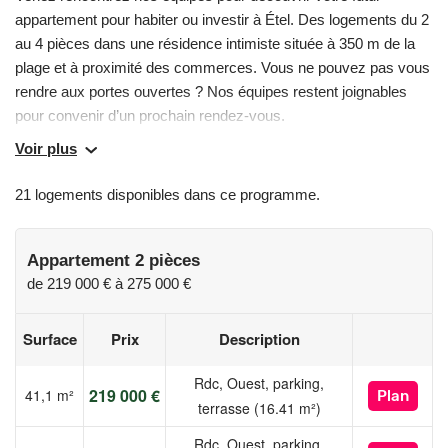
appartement pour habiter ou investir à Étel. Des logements du 2
au 4 pièces dans une résidence intimiste située à 350 m de la
plage et à proximité des commerces. Vous ne pouvez pas vous
rendre aux portes ouvertes ? Nos équipes restent joignables
pour convenir d’un prochain rendez-vous.
Voir plus
Résidence CÔTÉ RIA – L’élégance entre terre et mer à Étel
21 logements disponibles dans ce programme.
À deux pas du centre d’Étel, la résidence Côté Ria bénéficie
d’un emplacement privilégié entre le port, les plages et les
ruelles animées. Nichée dans un environnement naturel
Appartement 2 pièces
exceptionnel, cette adresse rare conjugue douceur de vivre,
de
219 000 €
à
275 000 €
sérénité et proximité immédiate des essentiels du quotidien.
Surface
Prix
Description
Une situation idéale :
✔ Centre-ville d’Étel accessible à pied
Rdc, Ouest, parking,
219 000 €
41,1 m²
Plan
✔ Plage à seulement 3 minutes à pied
terrasse (16.41 m²)
✔ Port de plaisance à 5 minutes
Rdc, Ouest, parking,