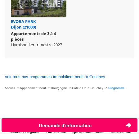
EVORA PARK
Dijon (21000)
Appartements de 3 à 4
pièces
Livraison 1er trimestre 2027
Voir tous nos programmes immobiliers neufs à Couchey
Accueil
Appartement neuf
Bourgogne
Côte-d'Or
Couchey
Programme
Demande d'information
Nous contacter
Je ne veux plus être contacté par téléphone
Mentions légales
Plan du site
Qui sommes-nous
Superimmo
Gestion des cookies
Espace PRO