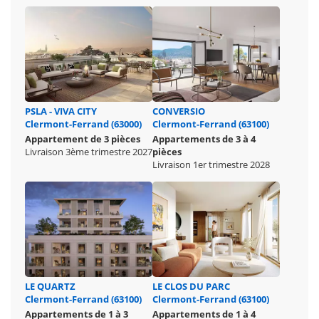
PSLA - VIVA CITY
CONVERSIO
Clermont-Ferrand (63000)
Clermont-Ferrand (63100)
Appartement de 3 pièces
Appartements de 3 à 4
Livraison 3ème trimestre 2027
pièces
Livraison 1er trimestre 2028
LE QUARTZ
LE CLOS DU PARC
Clermont-Ferrand (63100)
Clermont-Ferrand (63100)
Appartements de 1 à 3
Appartements de 1 à 4