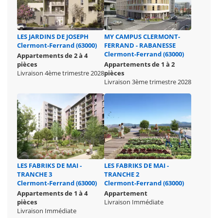
LES JARDINS DE JOSEPH
MY CAMPUS CLERMONT-
Clermont-Ferrand (63000)
FERRAND - RABANESSE
Clermont-Ferrand (63000)
Appartements de 2 à 4
pièces
Appartements de 1 à 2
Livraison 4ème trimestre 2028
pièces
Livraison 3ème trimestre 2028
LES FABRIKS DE MAI -
LES FABRIKS DE MAI -
TRANCHE 3
TRANCHE 2
Clermont-Ferrand (63000)
Clermont-Ferrand (63000)
Appartements de 1 à 4
Appartement
pièces
Livraison Immédiate
Livraison Immédiate