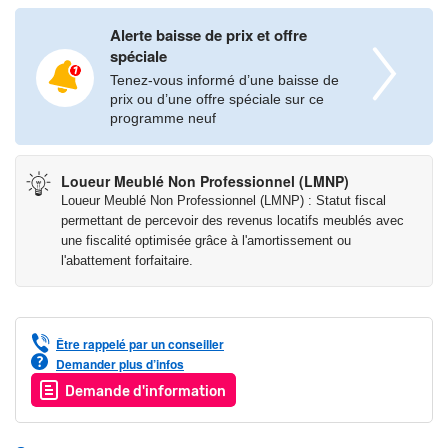
• Prestations : Balcon de 10 m², séjour/cuisine de 31 m², 2
Alerte baisse de prix et offre
chambres, salle de bains et WC séparés…
spéciale
• Jardin commun à l’arrière de la résidence
Tenez-vous informé d’une baisse de
• A proximité : écoles/collège/lycée, école d’architecture,
prix ou d’une offre spéciale sur ce
commerces, tramway…
programme neuf
Les informations sur les risques auxquels ce bien est exposé
Loueur Meublé Non Professionnel (LMNP)
sont disponibles sur le site Géorisques :
Loueur Meublé Non Professionnel (LMNP) : Statut fiscal
www.georisques.gouv.fr
permettant de percevoir des revenus locatifs meublés avec
une fiscalité optimisée grâce à l'amortissement ou
l'abattement forfaitaire.
Être rappelé par un conseiller
Demander plus d’infos
Demande d'information