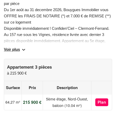
par pièce
Du 1er août au 31 decembre 2026, Bouygues Immobilier vous
OFFRE les FRAIS DE NOTAIRE (*) et 7.000 € de REMISE (**)
sur ce logement
Disponible immédiatement ! Confiden'Ciel – Clermont-Ferrand.
Au 157 rue sous les Vignes, résidence livrée avec dernier 3
pièces disponible immédiatement. Appartement au 5e étage,
triple orientation, avec balcon de 10 m², 2 chambres, salle de
Voir plus
bains et WC séparé. Environnement pratique avec écoles,
commerces, cinéma et tramway à proximité, accès rapide
centre-ville. Cadre de vie équilibré avec nature proche.
Appartement 3 pièces
Résidence sécurisée, visites sur rendez-vous, emménagement
à
215 900 €
immédiat possible.
(*) et (**) Offres sous conditions, détails de l’offre sur simple
Surface
Prix
Description
demande ou sur le site . Contactez-nous dès à présent au pour
découvrir notre résidence et rencontrez nos équipes.
5ème étage, Nord-Ouest,
215 900 €
64,27 m²
Plan
• Visitez sur rendez-vous votre futur chez vous avec l’un de
balcon (10.04 m²)
nos conseillers commerciaux
• Dernier appartement neuf 3 pièces disponible immédiatement