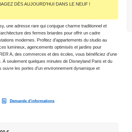
GEZ DÈS AUJOURD’HUI DANS LE NEUF !
 une adresse rare qui conjugue charme traditionnel et
’architecture des fermes briardes pour offrir un cadre
estations modernes. Profitez d’appartements du studio au
aces lumineux, agencements optimisés et jardins pour
RER A, des commerces et des écoles, vous bénéficiez d’une
ilité. À seulement quelques minutes de Disneyland Paris et du
s ouvre les portes d’un environnement dynamique et
st exposé sont disponibles sur le site Géorisques :
Demande d'informations