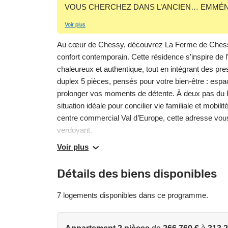
VOUS CHERCHEZ DANS L’ANCIEN… EMMÉNA
Voir plus
Au cœur de Chessy, découvrez La Ferme de Chessy,
confort contemporain. Cette résidence s’inspire de l
chaleureux et authentique, tout en intégrant des pr
duplex 5 pièces, pensés pour votre bien-être : esp
prolonger vos moments de détente. À deux pas du 
situation idéale pour concilier vie familiale et mob
centre commercial Val d’Europe, cette adresse vou
verdoyant.
Voir plus
Les informations sur les risques auxquels ce bien e
www.georisques.gouv.fr
Détails des biens disponibles
7 logements disponibles dans ce programme.