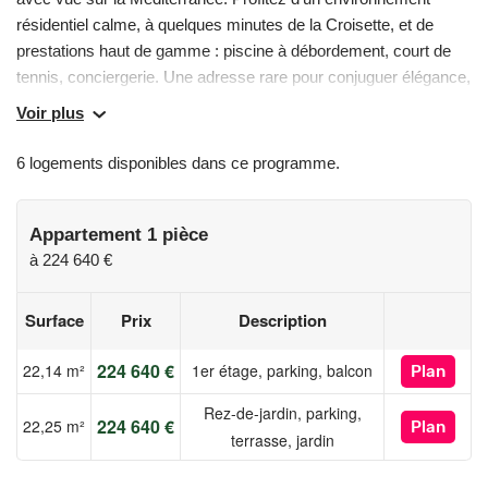
résidentiel calme, à quelques minutes de la Croisette, et de
prestations haut de gamme : piscine à débordement, court de
tennis, conciergerie. Une adresse rare pour conjuguer élégance,
confort et authenticité. En co-promotion avec Histoire &
Voir plus
Patrimoine Les prix affichés sont indiqués parking inclus.
6 logements disponibles dans ce programme.
Les informations sur les risques auxquels ce bien est exposé
sont disponibles sur le site Géorisques :
www.georisques.gouv.fr
Appartement 1 pièce
à
224 640 €
Surface
Prix
Description
224 640 €
22,14 m²
1er étage, parking, balcon
Plan
Rez-de-jardin, parking,
224 640 €
22,25 m²
Plan
terrasse, jardin