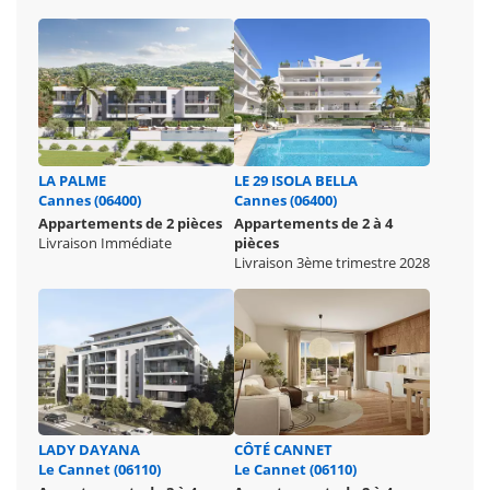
LA PALME
LE 29 ISOLA BELLA
Cannes (06400)
Cannes (06400)
Appartements de 2 pièces
Appartements de 2 à 4
Livraison Immédiate
pièces
Livraison 3ème trimestre 2028
LADY DAYANA
CÔTÉ CANNET
Le Cannet (06110)
Le Cannet (06110)