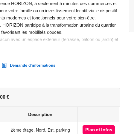
sidence HORIZON, à seulement 5 minutes des commerces et
 votre famille ou un investissement locatif via le dispositif
s modernes et fonctionnels pour votre bien-être.
i, HORIZON participe à la transformation urbaine du quartier.
favorisant les mobilités douces.
un avec un espace extérieur (terrasse, balcon ou jardin) et
appartement bénéficie de prestations tout confort,
(critères 2025).
ne position stratégique au cour de la vallée de la Loire. Bien
Demande d'informations
rmations sur l'état des risques auxquels ce bien est exposé
sques.gouv.fr
00 €
Description
2ème étage, Nord, Est, parking
Plan
et Infos