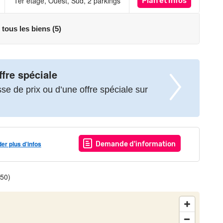
1er étage, Ouest, Sud, 2 parkings
Plan
et Infos
 tous les biens (5)
ffre spéciale
e de prix ou d’une offre spéciale sur
r plus d’infos
Demande d'information
150)