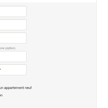
one (option)
un appartement neuf
on