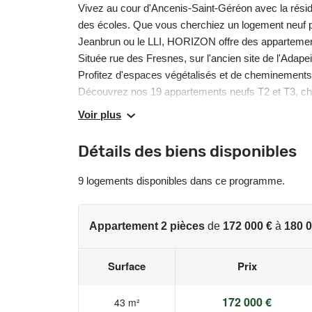
Vivez au cour d'Ancenis-Saint-Géréon avec la ré
des écoles. Que vous cherchiez un logement neuf pour
Jeanbrun ou le LLI, HORIZON offre des appartement
Située rue des Fresnes, sur l'ancien site de l'Adape
Profitez d'espaces végétalisés et de cheminements 
Découvrez nos 19 appartements neufs T2 et T3, chac
une à deux places de stationnement aérien. Chaque 
Voir plus
conformes à la Réglementation Energétique RE2020 
Entre Nantes et Angers, Ancenis-Saint-Géréon offre u
Détails des biens disponibles
connectée, la commune permet de rejoindre Les info
sont disponibles sur le site Géorisques : www.geori
9 logements disponibles dans ce programme.
Appartement 2 pièces
de
172 000 €
à
180 0
Surface
Prix
172 000 €
43 m²