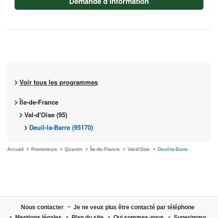
Demande d'information
Voir tous les programmes
Île-de-France
Val-d'Oise (95)
Deuil-la-Barre (95170)
Accueil
Promoteurs
Quanim
Île-de-France
Val-d'Oise
Deuil-la-Barre
Nous contacter
Je ne veux plus être contacté par téléphone
Mentions légales
Plan du site
Qui sommes-nous
Superimmo