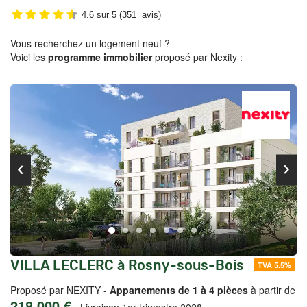
4.6
sur
5
(
351
avis)
Vous recherchez un logement neuf ?
Voici les
programme immobilier
proposé par Nexity :
VILLA LECLERC à Rosny-sous-Bois
TVA 5.5%
Proposé par NEXITY -
Appartements de 1 à 4 pièces
à partir de
218 000 €
-
Livraison 1er trimestre 2028