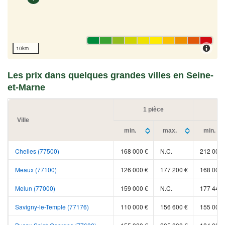
10km
Les prix dans quelques grandes villes en Seine-
et-Marne
1 pièce
2
Ville
min.
max.
min.
Chelles (77500)
168 000 €
N.C.
212 000 
Meaux (77100)
126 000 €
177 200 €
168 000 
Melun (77000)
159 000 €
N.C.
177 442 
Savigny-le-Temple (77176)
110 000 €
156 600 €
155 000 