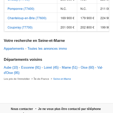
Pomponne (77400)
N.C.
N.C.
211 000 
Chanteloup-en-Brie (77600)
169 900 €
179 900 €
224 900 
Coupvray (77700)
201 000 €
202 800 €
199 900 
Votre recherche en Seine-et-Marne
Appartements
Toutes les annonces immo
Départements voisins
Aube (10)
Essonne (91)
Loiret (45)
Marne (51)
Oise (60)
Val-
d'Oise (95)
Les prix de l’immobilier
Île-de-France
Seine-et-Marne
Nous contacter
Je ne veux plus être contacté par téléphone