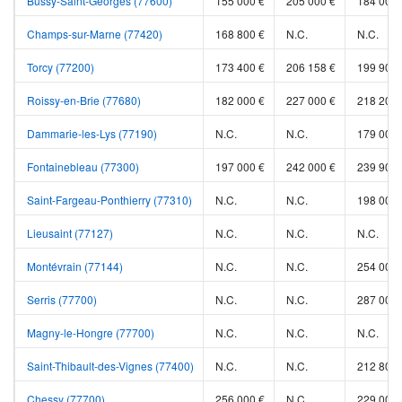
Bussy-Saint-Georges (77600)
155 000 €
205 000 €
184 000 
Champs-sur-Marne (77420)
168 800 €
N.C.
N.C.
Torcy (77200)
173 400 €
206 158 €
199 900 
Roissy-en-Brie (77680)
182 000 €
227 000 €
218 200 
Dammarie-les-Lys (77190)
N.C.
N.C.
179 000 
Fontainebleau (77300)
197 000 €
242 000 €
239 900 
Saint-Fargeau-Ponthierry (77310)
N.C.
N.C.
198 000 
Lieusaint (77127)
N.C.
N.C.
N.C.
Montévrain (77144)
N.C.
N.C.
254 000 
Serris (77700)
N.C.
N.C.
287 001 
Magny-le-Hongre (77700)
N.C.
N.C.
N.C.
Saint-Thibault-des-Vignes (77400)
N.C.
N.C.
212 800 
Chessy (77700)
256 000 €
N.C.
229 000 