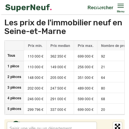
Rechercher
Menu
Les prix de l'immobilier neuf en
Seine-et-Marne
Prix min.
Prix median
Prix max.
Nombre de pro
Tous
110 000 €
362 350 €
699 000 €
92
1 pièce
110 000 €
149 000 €
256 000 €
21
2 pièces
148 000 €
205 000 €
351 000 €
64
3 pièces
202 000 €
247 500 €
489 000 €
80
4 pièces
246 000 €
291 000 €
599 000 €
68
5 pièces
299 796 €
337 000 €
699 000 €
20
1
1
2
Saisir une ville ou un département