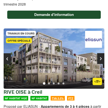
trimestre 2028
Demande d'information
TRAVAUX EN COURS
OFFRE SPÉCIALE
RIVE OISE à Creil
NF HABITAT HQE
NF HABITAT
TVA 5.5%
PTZ
Proposé par ELIASUN -
Appartements de 3 à 4 pièces
à partir