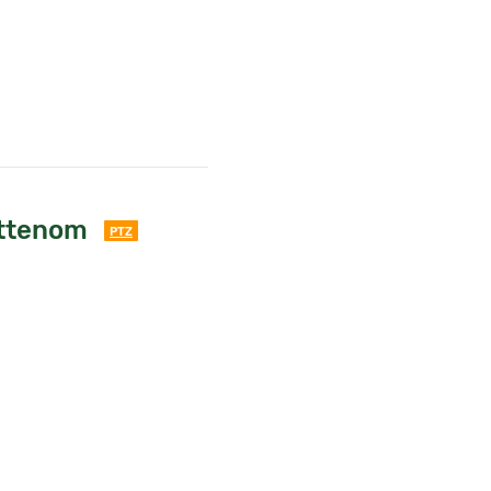
ttenom
PTZ