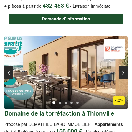
432 453 €
4 pièces
à partir de
-
Livraison Immédiate
Demande d'information
Domaine de la torréfaction à Thionville
Proposé par DEMATHIEU-BARD IMMOBILIER -
Appartements
166 000 €
de 1 à 5 pièces
à partir de
-
Livraison 4ème