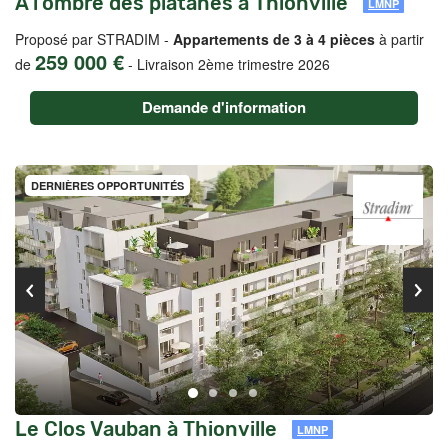
A l'ombre des platanes à Thionville
LMNP
Proposé par STRADIM -
Appartements de 3 à 4 pièces
à partir
259 000 €
de
-
Livraison 2ème trimestre 2026
Demande d'information
DERNIÈRES OPPORTUNITÉS
Le Clos Vauban à Thionville
LMNP