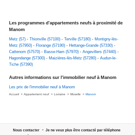
Les programmes d'appartements neufs à proximité de
Manom
Metz (57)
Thionville (57100)
Terville (57180)
Montigny-lès-
Metz (57950)
Florange (57190)
Hettange-Grande (57330)
Cattenom (57570)
Basse-Ham (57970)
Angevillers (57440)
Hagondange (57300)
Maizières-lès-Metz (57280)
Audun-le-
Tiche (57390)
Autres informations sur l'immobilier neuf à Manom
Les prix de l'immobilier neuf à Manom
Accueil
Appartement neuf
Lorraine
Moselle
Manom
Nous contacter
Je ne veux plus être contacté par téléphone