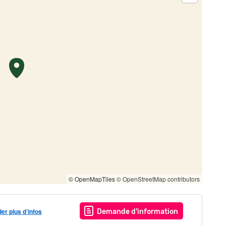
© OpenMapTiles
© OpenStreetMap contributors
r plus d’infos
Demande d'information