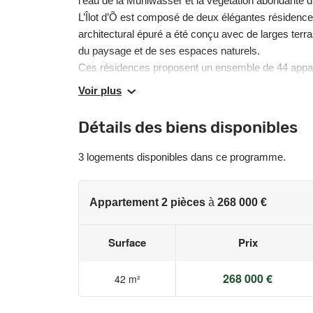
l’eau de la Muhlwasser et la végétation abondante du
L’Îlot d’Õ est composé de deux élégantes résidences 
architectural épuré a été conçu avec de larges terr
du paysage et de ses espaces naturels.
Ces résidences proposent un ensemble de 44 appar
de lumière naturelle offrant un maximum de bien-ê
Voir plus
environnementaux majeurs afin de bénéficier d’une m
construction moderne valorisant son environnement
Détails des biens disponibles
Les informations sur les risques auxquels ce bien e
3 logements disponibles dans ce programme.
www.georisques.gouv.fr
Appartement 2 pièces
à
268 000 €
Surface
Prix
268 000 €
42 m²