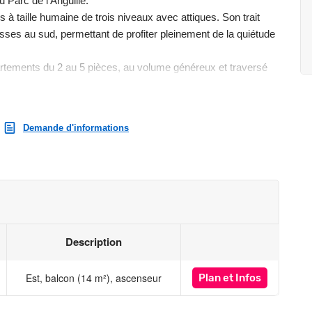
 Parc de l’Anguille.
à taille humaine de trois niveaux avec attiques. Son trait
asses au sud, permettant de profiter pleinement de la quiétude
tements du 2 au 5 pièces, au volume généreux et traversé
tre. Ces appartements répondent aussi aux enjeux
aîtrise des charges optimale. Le tout confort d’une
 naturel.
Demande d'informations
st exposé sont disponibles sur le site Géorisques :
Description
Est, balcon (14 m²), ascenseur
Plan
et Infos