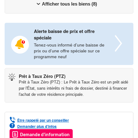
Afficher tous les biens (8)
l’A43, facilitent les déplacements vers Chambéry, Albertville ou
Grenoble, tandis que la gare de Montmélian renforce la mobilité
au quotidien.
Alerte baisse de prix et offre
UNE OFFRE EXCLUSIVE DE VILLA-JARDINS POUR TOUS
spéciale
LES STYLES DE VIE !
Tenez-vous informé d’une baisse de
Implanté 145 chemin du Canton, face au golf de Porte de
prix ou d’une offre spéciale sur ce
Savoie, ce nouveau lieu de vie s’intègre harmonieusement dans
programme neuf
un environnement résidentiel calme et verdoyant. LE DOMAINE
DU GOLF 2 se compose de 8 villas-jardins 3 pièces.
Prêt à Taux Zéro (PTZ)
Depuis plus de 50 ans, European Homes réinvente l’habitat
Prêt à Taux Zéro (PTZ) : Le Prêt à Taux Zéro est un prêt aidé
avec son concept unique des VILLAS-JARDINS rendant
par l'État, sans intérêts ni frais de dossier, destiné à financer
accessible le rêve d’une maison, à partir de 63 m2 avec une
l'achat de votre résidence principale.
entrée individuelle et agrémentée de son jardin privatif
engazonné. Pensées pour tous, nos habitations sont conçues
pour répondre à toutes les préférences de vie.
Être rappelé par un conseiller
Demander plus d’infos
Tous les logements disposent d’un jardin privatif engazonné,
Demande d'information