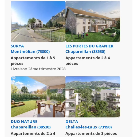
SURYA
LES PORTES DU GRANIER
Montmélian (73800)
Chapareillan (38530)
Appartements de 1 à 5
Appartements de 2 à 4
pièces
pièces
Livraison 2ème trimestre 2028
DUO NATURE
DELTA
Chapareillan (38530)
Challes-les-Eaux (73190)
Appartements de 2 à 4
Appartements de 3 pièces