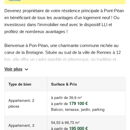
Devenez propriétaire de votre résidence principale à Pont-Péan
en bénéficiant de tous les avantages d'un logement neuf ! Ou
investissez dans l'immobilier neuf avec le dispositif LLI et
profitez de nombreux avantages !
Bienvenue à Pon-Péan, une charmante commune nichée au
cœur de la Bretagne. Située au sud de la ville de Rennes à 12
km, elle offre un cadre paisible et pittoresque, où tradition et
modernité se marient harmonieusement.
Voir plus
Notre résidence est composée de seulement 28 appartements
Type de bien
Surface & Prix
déclinés du 2 au 3 pièces prolongés par des balcons, terrasses
ou de grands jardins privatifs offrant ainsi un espace privé en
à partir de 39,9 m²
Appartement, 2
plein air pour profiter de journées ensoleillées ou de soirées
179 100 €
à partir de
pièces
entre amis ou en famille.
Balcon, terrasse, jardin, parking
Elle dispose également de parking en sous-sol et parking aérien
54,53 à 69,73 m²
Appartement, 3
195 000 €
à partir de
fermé pour chaque logement garantissant un accès facile et