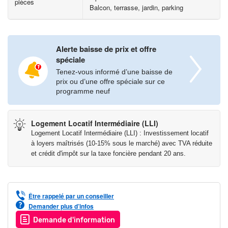
pièces
Balcon, terrasse, jardin, parking
pratique. Des locaux dédiés aux vélos sont également prévu au
rez-de-chaussée et en sous-sol.
Située dans un quartier calme et verdoyant, notre résidence
bénéficie d'une proximité avec les commerces et services
Alerte baisse de prix et offre
spéciale
essentiels : restaurant, boulangerie, supermarché, médecin,
mairie, crèche…
Tenez-vous informé d’une baisse de
prix ou d’une offre spéciale sur ce
programme neuf
Côté transport, l’arrêt de bus Caliorne desservie par le Bus 79
au pied de la résidence vous emmène en 15 minutes à la station
de métro Henri Fréville de Rennes, accessible également en 10
Logement Locatif Intermédiaire (LLI)
minutes en voiture.
Logement Locatif Intermédiaire (LLI) : Investissement locatif
à loyers maîtrisés (10-15% sous le marché) avec TVA réduite
et crédit d'impôt sur la taxe foncière pendant 20 ans.
Ne manquez pas cette opportunité unique de vivre dans un
environnement calme, sécurisé et bien pensé à proximité de
l’axe routier permettant de rejoindre facilement la métropole
rennaise.
Être rappelé par un conseiller
Demander plus d’infos
Les informations sur les risques auxquels ce bien est exposé
Demande d'information