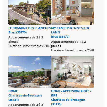
LE DOMAINE DES PLANCHES
MY CAMPUS RENNES KER
Bruz (35170)
LANN
Bruz (35170)
Appartements de 2 à 3
pièces
Appartements de 1 à 2
Livraison 3ème trimestre 2026
pièces
Livraison 2ème trimestre 2028
HOME
HOME - ACCESSION AIDÉE -
Chartres-de-Bretagne
BRS
(35131)
Chartres-de-Bretagne
(35131)
Appartements de 3 à 4