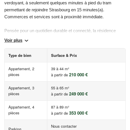
verdoyant, à seulement quelques minutes à pied du tram
permettant de rejoindre Strasbourg en 15 minutes(a).
Commerces et services sont à proximité immédiate.
Pensée pour un quotidien durable et connecté, la résidence
séduit par son architecture soignée, ses matériaux de qualité et
Voir plus
son engagement environnemental : jardins partagés, potagers
urbains et toitures végétalisées.
Type de bien
Surface & Prix
Tous les appartements disposent d’un bel espace extérieur —
Appartement, 2
39 à 44 m²
balcon, terrasse avec pergola ou jardin privatif — et offrent des
210 000 €
pièces
à partir de
vues dégagées sur la nature ou le cœur d’îlot paysager.
Appartement, 3
55 à 65 m²
249 000 €
(a) Temps de trajet estimatif en voiture. Source Google Maps
pièces
à partir de
Appartement, 4
87 à 89 m²
* Prix à partir de - Hors parking - TVA 20% - Dans la limite des
353 000 €
pièces
à partir de
stocks disponibles.
Nous contacter
Les informations sur les risques auxquels ce bien est exposé
Parking