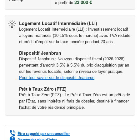
23 000 €
à partir de
sont disponibles sur le site Géorisques :
www.georisques.gouv.fr
Logement Locatif Intermédiaire (LLI)
La vie quotidienne
Logement Locatif Intermédiaire (LLI) : Investissement locatif
• Crèche à 4 min**
à loyers maîtrisés (10-15% sous le marché) avec TVA réduite
et crédit d'impôt sur la taxe foncière pendant 20 ans.
• Garderie à 4 min**
• École maternelle à 4 min**
Dispositif Jeanbrun
• École primaire à 11 min*
Dispositif Jeanbrun : Nouveau dispositif fiscal (2026-2028)
• Collège à 10 min*
permettant d'amortir 3,5% à 5,5% du prix d'acquisition par an
sur les revenus locatifs, selon le niveau de loyer pratiqué.
• Lycée à 13 min*
Pour tout savoir sur le dispositif Jeanbrun
• Université à 4 min**
• Ecole et collège privés Les Pinsons à 9 min**
Prêt à Taux Zéro (PTZ)
Prêt à Taux Zéro (PTZ) : Le Prêt à Taux Zéro est un prêt aidé
• Boulangerie à 15 min*
par l'État, sans intérêts ni frais de dossier, destiné à financer
• Pharmacie à 8 min*
l'achat de votre résidence principale.
• Fleuriste à 4 min**
• Tabac-Presse à 17 min*
• Marché à 4 min**
• Supermarché à 4 min**
Être rappelé par un conseiller
Demander plus d’infos