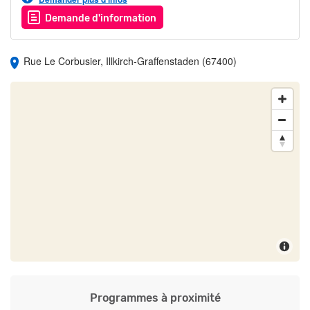
• Hypermarché à 7 min**
• Centre commercial Auchan Baggersee à 7 min**
Demande d'information
• Mairie 4 min**
• Poste 4 min**
Rue Le Corbusier, Illkirch-Graffenstaden (67400)
*Temps de trajet indicatif à pied. Source Google Maps.
**Temps de trajet indicatif en voiture. Source Google Maps.
Les déplacements
• Bus à 3 min*
• Gare SNCF à 10 min**
• Tramway à 11 min*
*Temps de trajet indicatif à pied. Source Google Maps.
**Temps de trajet indicatif en voiture. Source Google Maps.
Les loisirs
• Médiathèque à 5 min**
• Théâtre à 5 min**
• Cinéma à 10 min**
Programmes à proximité
• Stade à 5 min**