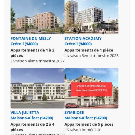
FONTAINE DU MESLY
STATION ACADEMY
Créteil (94000)
Créteil (94000)
Appartements de 1 à 2
Appartements de 1 pièce
pièces
Livraison 3ème trimestre 2028
Livraison 4ème trimestre 2027
VILLA JULIETTA
SYMBIOSE
Maisons-Alfort (94700)
Maisons-Alfort (94700)
Appartements de 2 à 4
Appartement de 5 pièces
pièces
Livraison Immédiate