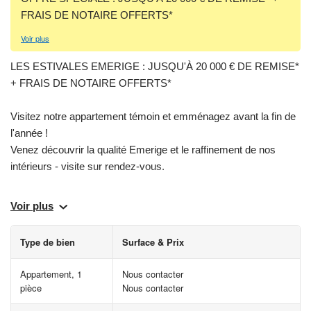
FRAIS DE NOTAIRE OFFERTS*
Voir plus
LES ESTIVALES EMERIGE : JUSQU'À 20 000 € DE REMISE*
+ FRAIS DE NOTAIRE OFFERTS*
Visitez notre appartement témoin et emménagez avant la fin de
l'année !
Venez découvrir la qualité Emerige et le raffinement de nos
intérieurs - visite sur rendez-vous.
Découvrez nos deux derniers appartements disponibles : un 3
Voir plus
pièces de 61,78 m² avec un balcon et un 5 pièces de 102 m²
avec 61 m² de terrasses. Deux biens rares offrant de beaux
Type de bien
Surface & Prix
espaces extérieurs et tout le confort de l'immobilier neuf, livré
cette année.
Appartement, 1
Nous contacter
pièce
Nous contacter
Bénéficiez d’un cadre de vie attractif dans un quartier en plein