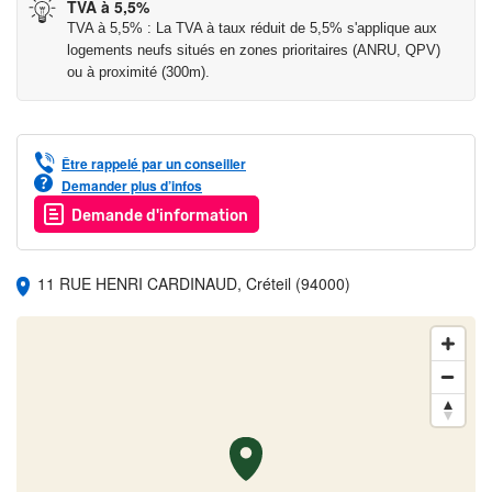
TVA à 5,5%
Prix indiqués en TVA à 5,5 % hors parking sous réserve du
TVA à 5,5% : La TVA à taux réduit de 5,5% s'applique aux
respect des conditions de ressources et d’éligibilité.
logements neufs situés en zones prioritaires (ANRU, QPV)
ou à proximité (300m).
Les informations sur les risques auxquels ce bien est exposé
sont disponibles sur le site Géorisques :
www.georisques.gouv.fr
Être rappelé par un conseiller
Demander plus d’infos
Demande d'information
11 RUE HENRI CARDINAUD, Créteil (94000)