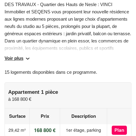
DES TRAVAUX - Quartier des Hauts de Nesle : VINCI
Immobilier et SEQENS vous proposent leur nouvelle résidence
aux lignes modernes proposant un large choix d’appartements
neufs du studio au 5 pièces, prolongés pour la plupart, de
généreux espaces extérieurs : jardin privatif, balcon ou terrasse.
Dans un quartier dynamique en plein essor, les commerces de
proximité, les équipements scolaires, publics et sportifs
faciliteront votre quotidien. A 900m, la nouvelle gare du Grand
Voir plus
Paris Express vous permettra de rejoindre Paris Gare de Lyon
en 20 minutes. Vous profiterez pour l'acquisition de votre
15 logements disponibles dans ce programme.
résidence principale du nouveau PTZ et de la TVA réduite à 5,5
% (sous conditions, disponibles auprès de nos conseillers). Plus
d’informations au ou sur
Appartement 1 pièce
à
168 800 €
Les informations sur les risques auxquels ce bien est exposé
sont disponibles sur le site Géorisques :
Surface
Prix
Description
www.georisques.gouv.fr
168 800 €
29,42 m²
1er étage, parking
Plan