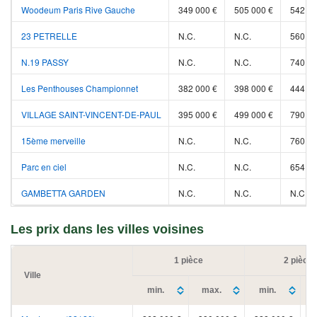
Woodeum Paris Rive Gauche
349 000 €
505 000 €
542 00
23 PETRELLE
N.C.
N.C.
560 00
N.19 PASSY
N.C.
N.C.
740 00
Les Penthouses Championnet
382 000 €
398 000 €
444 00
VILLAGE SAINT-VINCENT-DE-PAUL
395 000 €
499 000 €
790 00
15ème merveille
N.C.
N.C.
760 00
Parc en ciel
N.C.
N.C.
654 20
GAMBETTA GARDEN
N.C.
N.C.
N.C.
Les prix dans les villes voisines
1 pièce
2 pièce
Ville
min.
max.
min.