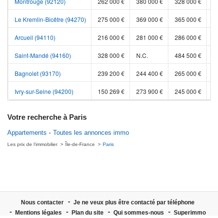
Montrouge (92120)
262 000 €
380 000 €
328 000 €
5
Le Kremlin-Bicêtre (94270)
275 000 €
369 000 €
365 000 €
3
Arcueil (94110)
216 000 €
281 000 €
286 000 €
3
Saint-Mandé (94160)
328 000 €
N.C.
484 500 €
5
Bagnolet (93170)
239 200 €
244 400 €
265 000 €
2
Ivry-sur-Seine (94200)
150 269 €
273 900 €
245 000 €
3
Votre recherche à Paris
Appartements
Toutes les annonces immo
Les prix de l’immobilier
Île-de-France
Paris
Nous contacter
Je ne veux plus être contacté par téléphone
Mentions légales
Plan du site
Qui sommes-nous
Superimmo