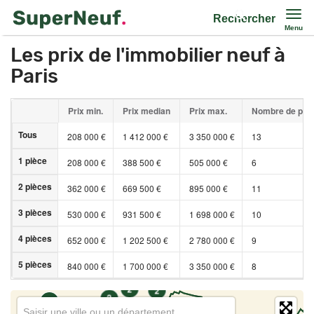
Rechercher
Menu
Les prix de l'immobilier neuf à
Paris
Prix min.
Prix median
Prix max.
Nombre de pr
Tous
208 000 €
1 412 000 €
3 350 000 €
13
1 pièce
208 000 €
388 500 €
505 000 €
6
2 pièces
362 000 €
669 500 €
895 000 €
11
3 pièces
530 000 €
931 500 €
1 698 000 €
10
4 pièces
652 000 €
1 202 500 €
2 780 000 €
9
5 pièces
1
840 000 €
1 700 000 €
3 350 000 €
8
2
2
2
2
1
Saisir une ville ou un département
1