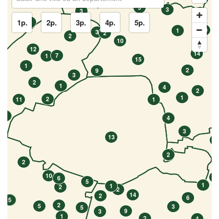
5
3
3
1p.
2p.
3p.
4p.
5p.
7
10
1
3
2
2
10
12
14
7
1
15
1
2
9
3
2
1
4
2
1
2
11
1
1
4
3
13
1
2
2
10
1
6
5
1
1
2
2
14
2
6
5
2
5
3
5
9
3
1
2
4