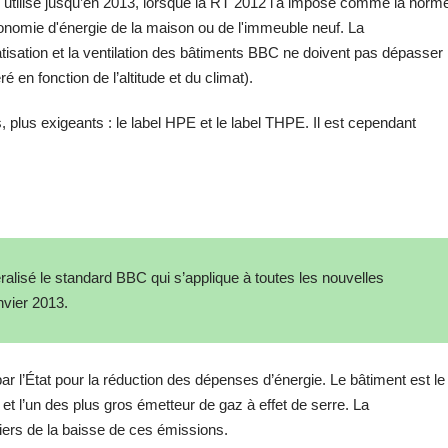
utilisé jusqu’en 2013, lorsque la RT 2012 l'a imposé comme la norm
économie d'énergie de la maison ou de l'immeuble neuf. La
isation et la ventilation des bâtiments BBC ne doivent pas dépasser
en fonction de l’altitude et du climat).
 plus exigeants : le label HPE et le label THPE. Il est cependant
ralisé le standard BBC qui s’applique à toutes les nouvelles
nvier 2013.
r l’État pour la réduction des dépenses d’énergie. Le bâtiment est le
t l’un des plus gros émetteur de gaz à effet de serre. La
iers de la baisse de ces émissions.