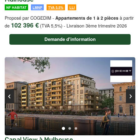
NF HABITAT
LMNP
TVA 5.5%
LLI
Proposé par COGEDIM -
Appartements de 1 à 2 pièces
à partir
102 396 €
de
(TVA 5,5%)
-
Livraison 3ème trimestre 2026
Demande d'information
Canal View à Mulhouse