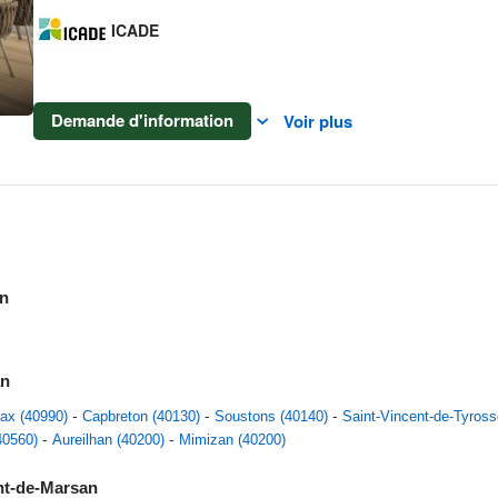
ICADE
Demande d'information
Voir plus
an
an
Dax (40990)
Capbreton (40130)
Soustons (40140)
Saint-Vincent-de-Tyross
40560)
Aureilhan (40200)
Mimizan (40200)
ont-de-Marsan