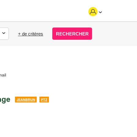
+ de critères
RECHERCHER
mail
age
JEANBRUN
PTZ