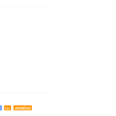
P
LLI
JEANBRUN