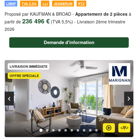
LMNP
TVA 5.5%
LLI
JEANBRUN
PTZ
Proposé par KAUFMAN & BROAD -
Appartement de 2 pièces
à
236 496 €
partir de
(TVA 5,5%)
-
Livraison 2ème trimestre
2026
Demande d'information
LIVRAISON IMMÉDIATE
OFFRE SPÉCIALE