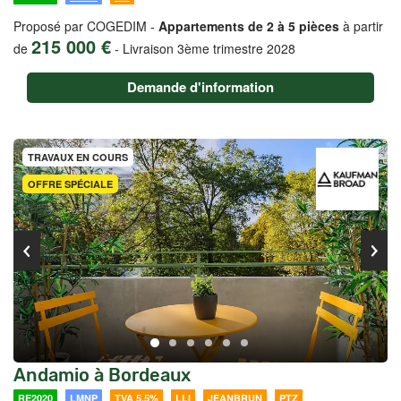
Proposé par COGEDIM -
Appartements de 2 à 5 pièces
à partir
215 000 €
de
-
Livraison 3ème trimestre 2028
Demande d'information
TRAVAUX EN COURS
OFFRE SPÉCIALE
Andamio à Bordeaux
RE2020
LMNP
TVA 5.5%
LLI
JEANBRUN
PTZ