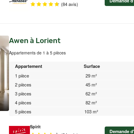
Demande d'
(84 avis)
Awen à Lorient
Appartements de 1 à 5 pièces
Appartement
Surface
1 pièce
29 m²
2 pièces
45 m²
3 pièces
62 m²
4 pièces
82 m²
5 pièces
103 m²
Spirit
Demande d'