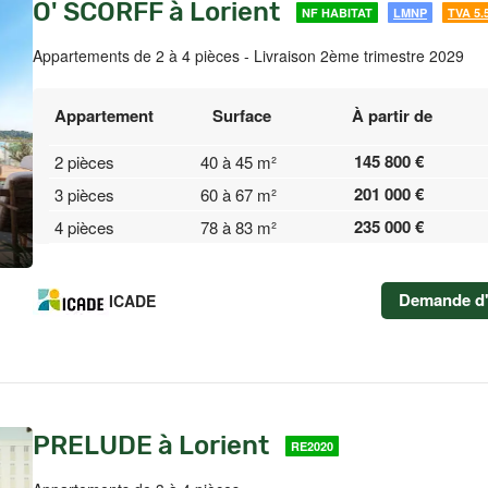
O' SCORFF à Lorient
NF HABITAT
LMNP
TVA 5.
Appartements de 2 à 4 pièces - Livraison 2ème trimestre 2029
Appartement
Surface
À partir de
145 800 €
2 pièces
40 à 45 m²
201 000 €
3 pièces
60 à 67 m²
235 000 €
4 pièces
78 à 83 m²
Demande d'
ICADE
PRELUDE à Lorient
RE2020