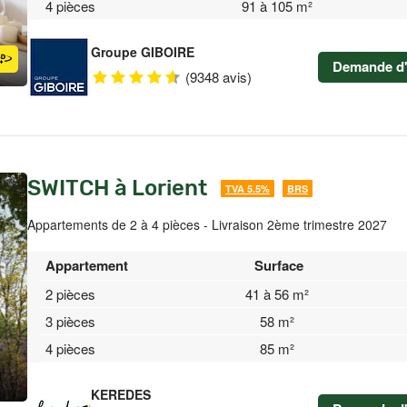
4 pièces
91 à 105 m²
Groupe GIBOIRE
Demande d'
(9348 avis)
SWITCH à Lorient
TVA 5.5%
BRS
Appartements de 2 à 4 pièces - Livraison 2ème trimestre 2027
Appartement
Surface
2 pièces
41 à 56 m²
3 pièces
58 m²
4 pièces
85 m²
KEREDES